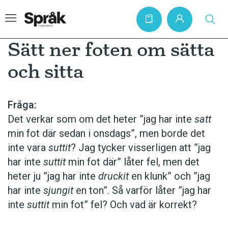
Sätt ner foten om sätta
och sitta
Hem
Artiklar
Fråga:
Det verkar som om det heter ”jag har inte
satt
Krönikor
min fot där sedan i onsdags”, men borde det
Språkfrågor
inte vara
suttit
? Jag tycker visser­ligen att ”jag
Skrivtips
har inte
suttit
min fot där” låter fel, men det
heter ju ”jag har inte
druckit
en klunk” och ”jag
Bokrecensioner
har inte
sjungit
en ton”. Så varför låter ”jag har
Kviss
inte
suttit
min fot” fel? Och vad är korrekt?
Podden