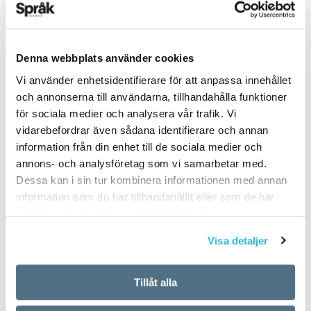
Denna webbplats använder cookies
Vi använder enhetsidentifierare för att anpassa innehållet
PUBLICERAD 2026-06-13
och annonserna till användarna, tillhandahålla funktioner
för sociala medier och analysera vår trafik. Vi
vidarebefordrar även sådana identifierare och annan
information från din enhet till de sociala medier och
annons- och analysföretag som vi samarbetar med.
Dessa kan i sin tur kombinera informationen med annan
information som du har tillhandahållit eller som de har
samlat in när du har använt deras tjänster.
Visa detaljer
Tillåt alla