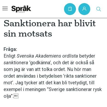
Sanktionera har blivit
sin motsats
Hem
Artiklar
Fråga:
Enligt
Svenska Akademiens ordlista
betyder
Krönikor
sanktionera
’godkänna’, och det är också så
Språkfrågor
som jag är van att tolka ordet. Nu hör man
Skrivtips
ordet användas i betydelsen ’rikta sanktioner
mot’. Jag tycker att det kan bli tvetydigt, till
Bokrecensioner
exempel i meningen ”Sverige sanktionerar rysk
Kviss
olja”.
Podden