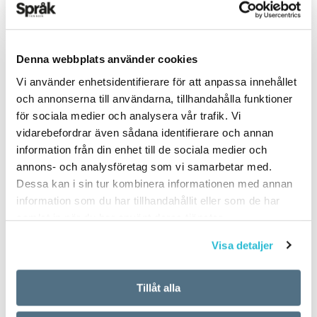
Denna webbplats använder cookies
Vi använder enhetsidentifierare för att anpassa innehållet
PUBLICERAD 2024-02-22
och annonserna till användarna, tillhandahålla funktioner
för sociala medier och analysera vår trafik. Vi
vidarebefordrar även sådana identifierare och annan
information från din enhet till de sociala medier och
annons- och analysföretag som vi samarbetar med.
Dessa kan i sin tur kombinera informationen med annan
information som du har tillhandahållit eller som de har
samlat in när du har använt deras tjänster.
Visa detaljer
Tillåt alla