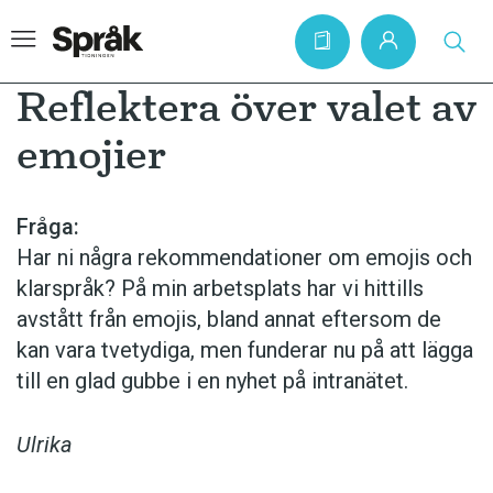
Reflektera över valet av
emojier
Hem
Artiklar
Fråga:
Har ni några rekommendationer om emojis och
Krönikor
klarspråk? På min arbetsplats har vi hittills
Språkfrågor
avstått från emojis, bland annat eftersom de
Skrivtips
kan vara tvetydiga, men funderar nu på att lägga
till en glad gubbe i en nyhet på intranätet.
Bokrecensioner
Kviss
Ulrika
Podden