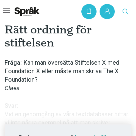
Rätt ordning för
stiftelsen
Hem
Artiklar
Fråga:
Kan man översätta Stiftelsen X med
Foundation X eller måste man skriva The X
Krönikor
Foundation?
Språkfrågor
Claes
Skrivtips
Bokrecensioner
Svar:
Vid en genomgång av våra textdatabaser hittar
Kviss
vi inte några exempel på att man skriver
Podden
Foundation
med namnet efter. Däremot