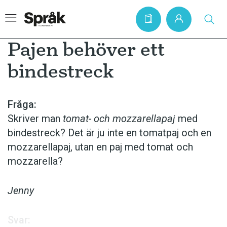
Pajen behöver ett
bindestreck
Hem
Artiklar
Fråga:
Skriver man
tomat- och mozza­rellapaj
med
Krönikor
binde­streck? Det är ju inte en tomatpaj och en
Språkfrågor
mozzarellapaj, utan en paj med tomat och
Skrivtips
mozzarella?
Bokrecensioner
Jenny
Kviss
Podden
Svar: