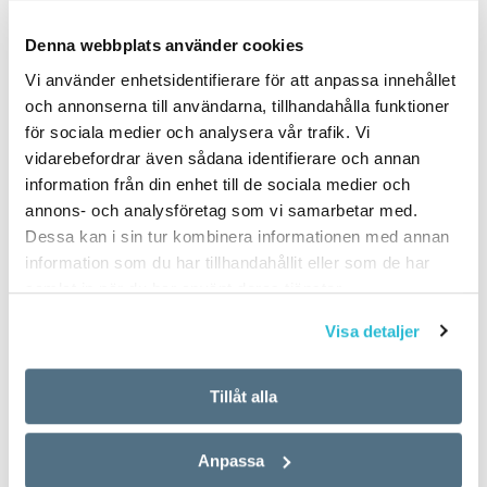
PUBLICERAD 2024-11-23
Denna webbplats använder cookies
Vi använder enhetsidentifierare för att anpassa innehållet
och annonserna till användarna, tillhandahålla funktioner
för sociala medier och analysera vår trafik. Vi
vidarebefordrar även sådana identifierare och annan
information från din enhet till de sociala medier och
annons- och analysföretag som vi samarbetar med.
Dessa kan i sin tur kombinera informationen med annan
information som du har tillhandahållit eller som de har
samlat in när du har använt deras tjänster.
Visa detaljer
Tillåt alla
Anpassa