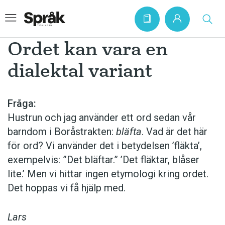
Ordet kan vara en
dialektal variant
Hem
Artiklar
Fråga:
Hustrun och jag använder ett ord sedan vår
Krönikor
barndom i Borås­trakten:
bläfta
. Vad är det här
Språkfrågor
för ord? Vi använder det i betydelsen ’fläkta’,
Skrivtips
exempelvis: ”Det bläftar.” ’Det fläktar, blåser
lite.’ Men vi hittar ingen etymologi kring ordet.
Bokrecensioner
Det hoppas vi få hjälp med.
Kviss
Podden
Lars