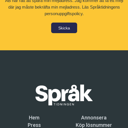
AB har rätt att spara min mejladress. Jag kommer att få ett mejl
där jag måste bekräfta min mejladress.
Läs Språktidningens
personuppgiftspolicy.
Skicka
Hem
Annonsera
Press
Köp lösnummer