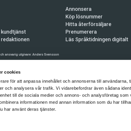
Annonsera
Köp lösnummer
Hitta återförsäljare
 kundtjänst
Prenumerera
 redaktionen
Läs Språktidningen digitalt
ch ansvarig utgivare:
Anders Svensson
n, Skeppsbron 34, 111 30 Stockholm,
info@spraktidningen.se
r cookies
 prenumeration: 08-121 062 34 (vardagar 8–17),
kundtjanst@spraktidningen.se
rare för att anpassa innehållet och annonserna till användarna, t
automatiska tjänster och maskinläsbara metoder (robotar, spiders, indexering och likn
er och analysera vår trafik. Vi vidarebefordrar även sådana ident
hållet på denna webbplats är upphovsrättsligt skyddat.
 enhet till de sociala medier och annons- och analysföretag som
gen och Vetenskapsmedia i Sverige AB 2026
ombinera informationen med annan information som du har tillhand
u har använt deras tjänster.