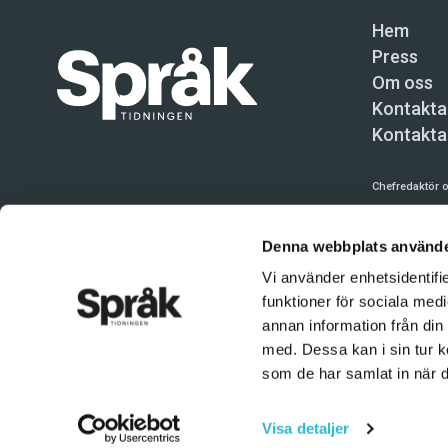
Hem
Press
Om oss
Kontakta
Kontakta
Chefredaktör o
Språktidninge
Denna webbplats använde
Kundtjänst och
Vi använder enhetsidentifie
Användning av 
funktioner för sociala medi
tillåten. Inne
annan information från din
© Språktidnin
med. Dessa kan i sin tur k
som de har samlat in när d
Visa detaljer