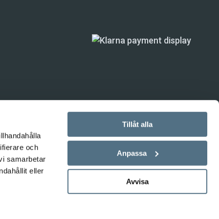
Tillåt alla
illhandahålla
ande) är inte
ifierare och
Anpassa
 vi samarbetar
ahållit eller
Avvisa