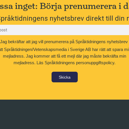
ssa inget: Börja prenumerera i d
pråktidningens nyhetsbrev direkt till din 
Jag bekräftar att jag vill prenumerera på Språktidningens nyhetsbrev
att Språktidningen/Vetenskapsmedia i Sverige AB har rätt att spara mi
mejladress. Jag kommer att få ett mejl där jag måste bekräfta min
mejladress.
Läs Språktidningens personuppgiftspolicy.
Skicka