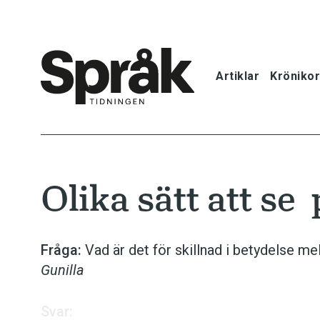
Artiklar
Krönikor
Hem
Artiklar
Olika sätt att se
Krönikor
Språkfrågor
Fråga:
Vad är det för skillnad i betydelse me
Gunilla
Skrivtips
Svar:
Bokrecensi