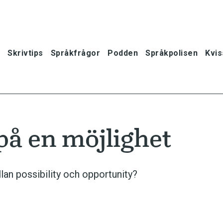
Skrivtips
Språkfrågor
Podden
Språkpolisen
Kvis
 på en möjlighet
llan possibility och opportunity?
oner