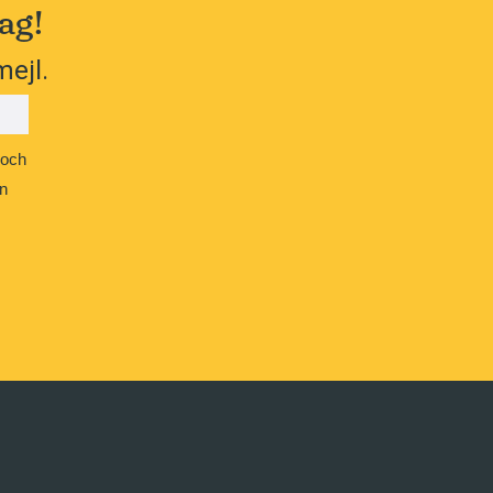
ag!
mejl.
 och
n