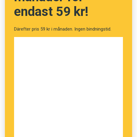
som att
dinner
ökar i användning, medan
tea
i
endast 59 kr!
denna betydelse minskar.
Därefter pris 59 kr i månaden. Ingen bindningstid.
Hans Lindquist, Malmö universitet