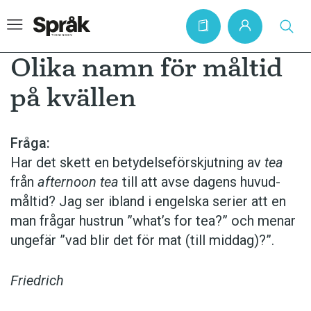
Olika namn för måltid
på kvällen
Hem
Artiklar
Fråga:
Har det skett en betydelseförskjutning av
tea
Krönikor
från
afternoon tea
till att avse dagens huvud­
Språkfrågor
måltid? Jag ser ibland i engel­ska serier att en
Skrivtips
man frågar hustrun ”what’s for tea?” och menar
ungefär ”vad blir det för mat (till middag)?”.
Bokrecensioner
Kviss
Friedrich
Podden