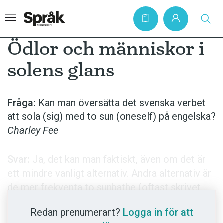
Ödlor och människor i
solens glans
Hem
Artiklar
Fråga:
Kan man översätta det svenska verbet
att sola (sig) med to sun (oneself) på engelska?
Krönikor
Charley Fee
Språkfrågor
Skrivtips
Svar:
Ja, det kan man faktiskt, även om det är
Bokrecensioner
ett mindre vanligt alternativ. Andra alternativ är
de mer frekventa to sunbathe (oftast skrivet
Kviss
som ett ord) och to bask (in the sun) och det
Podden
Redan prenumerant?
Logga in för att
ovanligare to take the sun. Bask, 'gassa sig;