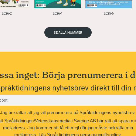
2026-2
2026-1
2025-6
SE ALLA NUMMER
ssa inget: Börja prenumerera i d
pråktidningens nyhetsbrev direkt till din 
Jag bekräftar att jag vill prenumerera på Språktidningens nyhetsbrev
att Språktidningen/Vetenskapsmedia i Sverige AB har rätt att spara mi
mejladress. Jag kommer att få ett mejl där jag måste bekräfta min
mejladress.
Läs Språktidningens personuppgiftspolicy.