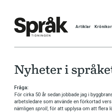
Artiklar
Krönikor
Hem
Artiklar
Nyheter i språket
Krönikor
Språkfrågor
Fråga:
För cirka 50 år sedan jobbade jag i byggbran
Skrivtips
arbetsledare som använde en förkortad vers
nämligen
sproll
, för att upplysa om att flera 
Bokrecensi