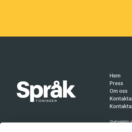
Hem
Press
Om oss
Kontakta
Kontakta
Chefredaktör o
Språktidninge