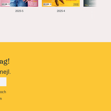
2025-5
2025-4
2025-3
ag!
mejl.
 och
n