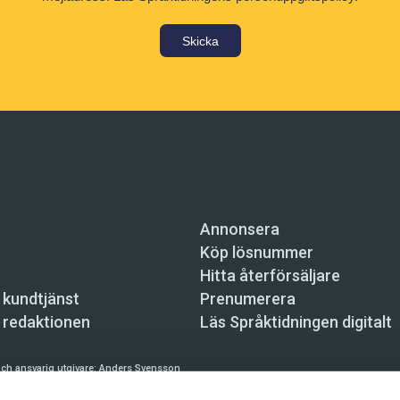
Skicka
Annonsera
Köp lösnummer
Hitta återförsäljare
 kundtjänst
Prenumerera
 redaktionen
Läs Språktidningen digitalt
ch ansvarig utgivare:
Anders Svensson
n, Skeppsbron 34, 111 30 Stockholm,
info@spraktidningen.se