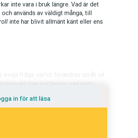
kar inte vara i bruk längre. Vad är det
 och används av väldigt många, till
roll
inte har blivit allmänt känt eller ens
språkpolisen
rd
s eviga fråga: varför förändras språk så
aktiken att man kartlägger vad som
för det blev som det blev. Rätt mycket
a
gga in för att läsa
medvetna om, och förändringarna sker
flesta svenska dialekter har exempelvis
dningen digitalt
gationen efter verbet i bisatser (
när jag
 var glad
). När det gäller ordförrådet kan
n osynligt också, men ibland är