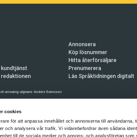
Annonsera
Köp lösnummer
Hitta återförsäljare
 kundtjänst
Prenumerera
 redaktionen
Läs Språktidningen digitalt
ch ansvarig utgivare:
Anders Svensson
n, Skeppsbron 34, 111 30 Stockholm,
info@spraktidningen.se
r cookies
 prenumeration: 08-121 062 34 (vardagar 8–17),
kundtjanst@spraktidningen.se
rare för att anpassa innehållet och annonserna till användarna, t
automatiska tjänster och maskinläsbara metoder (robotar, spiders, indexering och likn
er och analysera vår trafik. Vi vidarebefordrar även sådana ident
hållet på denna webbplats är upphovsrättsligt skyddat.
 enhet till de sociala medier och annons- och analysföretag som