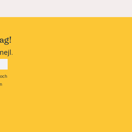
ag!
mejl.
 och
n