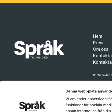
Hem
Press
Om oss
Kontakta
Kontakta
Chefredaktör o
Språktidninge
Denna webbplats använde
Kundtjänst och
Vi använder enhetsidentifie
Användning av 
funktioner för sociala medi
tillåten. Inne
annan information från din