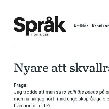
Artiklar
Krönikor
Hem
Artiklar
Nyare att skvall
Krönikor
Språkfrågor
Fråga:
Jag trodde att man sa
to spill the beans
på en
Skrivtips
men nu har jag hört mina engelskspråkiga el
från bönor till te?
Bokrecensi