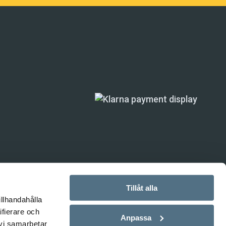
Tillåt alla
illhandahålla
ande) är inte
ifierare och
Anpassa
 vi samarbetar