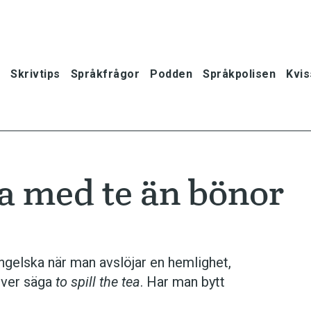
Skrivtips
Språkfrågor
Podden
Språkpolisen
Kvis
ra med te än bönor
gelska när man avslöjar en hemlighet,
ever säga
to spill the tea
. Har man bytt
oner