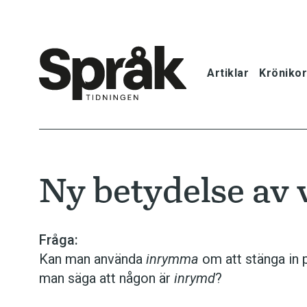
Artiklar
Krönikor
Hem
Artiklar
Ny betydelse av
Krönikor
Språkfrågor
Fråga:
Kan man använda
inrymma
om att stänga in 
Skrivtips
man säga att någon är
inrymd
?
Bokrecensi