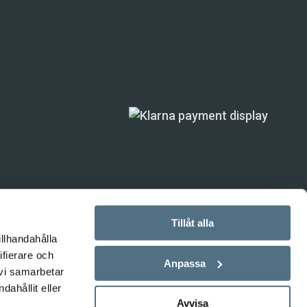
Tillåt alla
illhandahålla
ifierare och
ande) är inte
Anpassa
 vi samarbetar
ahållit eller
Avvisa