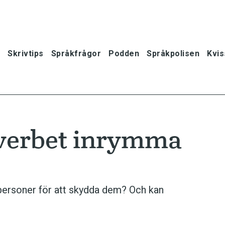
Skrivtips
Språkfrågor
Podden
Språkpolisen
Kvis
 verbet inrymma
personer för att skydda dem? Och kan
oner