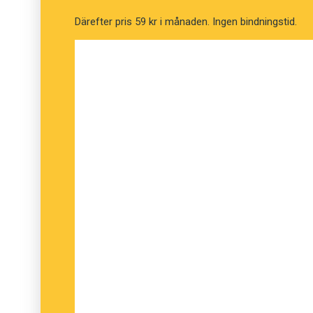
eller inlåsning av människor som skydd mot et
Därefter pris 59 kr i månaden. Ingen bindningstid.
Gabriella Sandström, Språkrådet