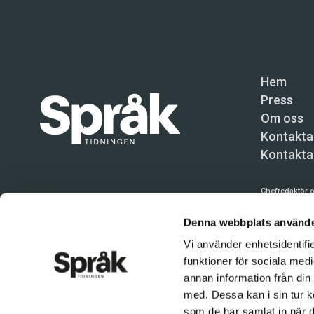
Hem
Press
Om oss
Kontakta
Kontakta
Chefredaktör o
Språktidninge
Denna webbplats använde
Kundtjänst och
Vi använder enhetsidentifie
funktioner för sociala medi
Användning av 
tillåten. Inne
annan information från din
med. Dessa kan i sin tur k
© Språktidnin
som de har samlat in när d