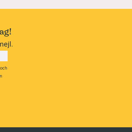
ag!
mejl.
 och
n