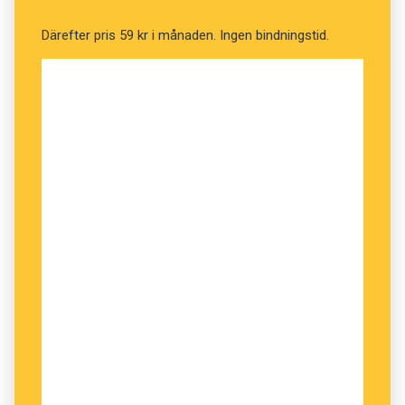
om’, vilket det ju handlar om här, och därför
Därefter pris 59 kr i månaden. Ingen bindningstid.
skulle
avisering
kunna vara ett lämpligt svenskt
uttryck. Men allra vanligast är
notis
som också
har fördelen att det är kort. Även om
notis
traditionellt används för en kort nyhetstext
finns det i sammanhanget knappast risk för en
sammanblandning av begreppen.
Karin Webjörn, Språkrådet