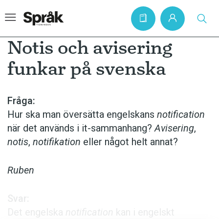
Notis och avisering
funkar på svenska
Hem
Artiklar
Fråga:
Hur ska man översätta engelskans
notification
Krönikor
när det används i it-sammanhang?
Avisering
,
Språkfrågor
notis
,
notifikation
eller något helt annat?
Skrivtips
Bokrecensioner
Ruben
Kviss
Svar:
Podden
Det engelska
notification
kan i engelskt