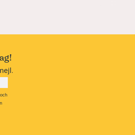
ag!
mejl.
 och
n