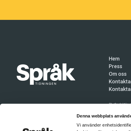
Hem
Press
Om oss
Kontakta
Kontakta
Chefredaktör o
Språktidninge
Denna webbplats använde
Vi använder enhetsidentifie
Kundtjänst och