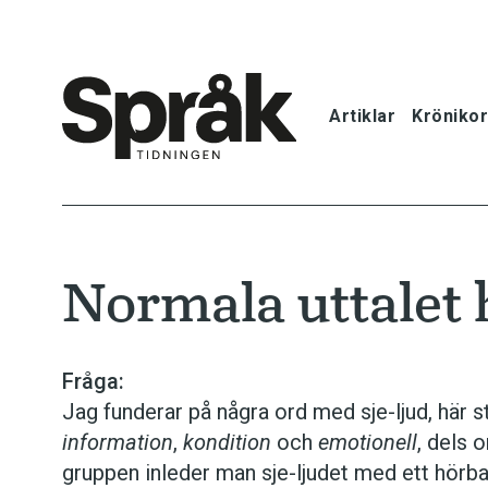
Artiklar
Krönikor
Hem
Artiklar
Normala uttalet 
Krönikor
Språkfrågor
Fråga:
Jag funderar på några ord med sje-ljud, här 
Skrivtips
infor­mation
,
kondition
och
emotio­nell
, dels 
gruppen inleder man sje-ljudet med ett hörba
Bokrecensi