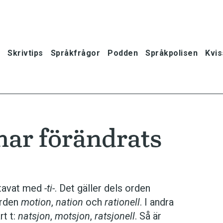
Skrivtips
Språkfrågor
Podden
Språkpolisen
Kvis
har förändrats
stavat med
-ti-
. Det gäller dels orden
orden
motion
,
nation
och
rationell
. I andra
rt t:
natsjon
,
motsjon
,
ratsjonell
. Så är
oner