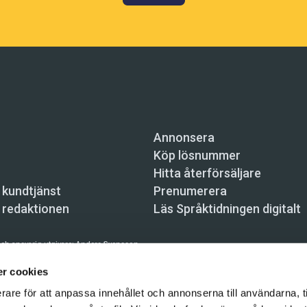
Annonsera
Köp lösnummer
Hitta återförsäljare
 kundtjänst
Prenumerera
 redaktionen
Läs Språktidningen digitalt
ch ansvarig utgivare:
Anders Svensson
n, Skeppsbron 34, 111 30 Stockholm,
info@spraktidningen.se
r cookies
rare för att anpassa innehållet och annonserna till användarna, t
 prenumeration: 08-121 062 34 (vardagar 8–17),
kundtjanst@spraktidningen.se