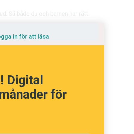
d. Så både du och barnen har rätt.
gga in för att läsa
språkpolisen
rd
 Digital
 månader för
a
dningen digitalt