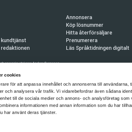
Annonsera
Köp lösnummer
Hitta återförsäljare
 kundtjänst
Prenumerera
 redaktionen
Läs Språktidningen digitalt
ch ansvarig utgivare:
Anders Svensson
n, Skeppsbron 34, 111 30 Stockholm,
info@spraktidningen.se
r cookies
rare för att anpassa innehållet och annonserna till användarna, t
 prenumeration: 08-121 062 34 (vardagar 8–17),
kundtjanst@spraktidningen.se
er och analysera vår trafik. Vi vidarebefordrar även sådana ident
automatiska tjänster och maskinläsbara metoder (robotar, spiders, indexering och likn
 enhet till de sociala medier och annons- och analysföretag som
hållet på denna webbplats är upphovsrättsligt skyddat.
ombinera informationen med annan information som du har tillhand
gen och Vetenskapsmedia i Sverige AB 2026
u har använt deras tjänster.