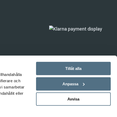
Tillåt alla
illhandahålla
ifierare och
ande) är inte
Anpassa
 vi samarbetar
ahållit eller
Avvisa