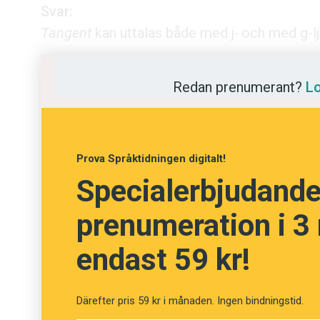
Svar:
Kviss
Tangent
kan uttalas både med j
-
och med g-lju
Podden
Ingrid Olsson, Språkrådet
Redan prenumerant?
Lo
Anmäl till 
Föreslå nyo
Prova Språktidningen digitalt!
Specialerbjudande!
Annonsera
prenumeration i 3
Prenumerer
endast 59 kr!
Läs Språkti
Press
Därefter pris 59 kr i månaden. Ingen bindningstid.