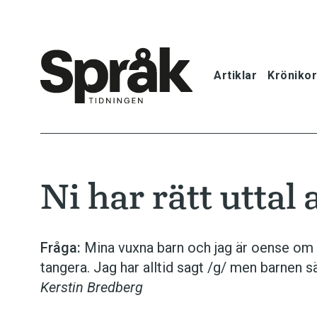
Artiklar
Krönikor
Hem
Artiklar
Ni har rätt uttal 
Krönikor
Språkfrågor
Fråga:
Mina vuxna barn och jag är oense om u
tangera. Jag har alltid sagt /g/ men barnen säg
Skrivtips
Kerstin Bredberg
Bokrecensi