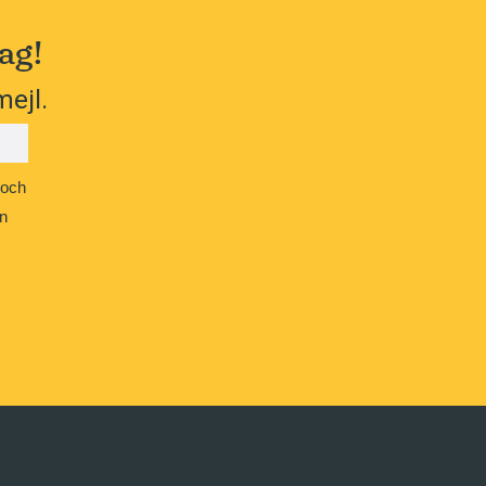
ag!
mejl.
 och
n