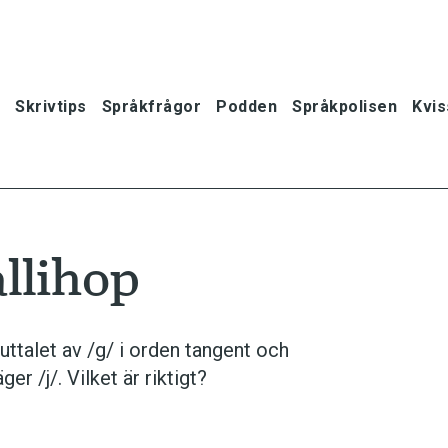
Skrivtips
Språkfrågor
Podden
Språkpolisen
Kvis
allihop
ttalet av /g/ i orden tangent och
er /j/. Vilket är riktigt?
oner