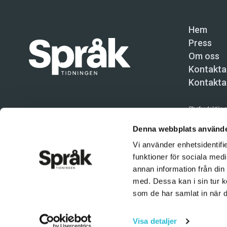
Hem
Press
Om oss
Kontakta
Kontakta
Chefredaktör o
Språktidninge
Denna webbplats använde
Vi använder enhetsidentifie
Kundtjänst och
funktioner för sociala medi
Användning av 
annan information från din
tillåten. Inne
med. Dessa kan i sin tur k
© Språktidnin
som de har samlat in när d
Visa detaljer