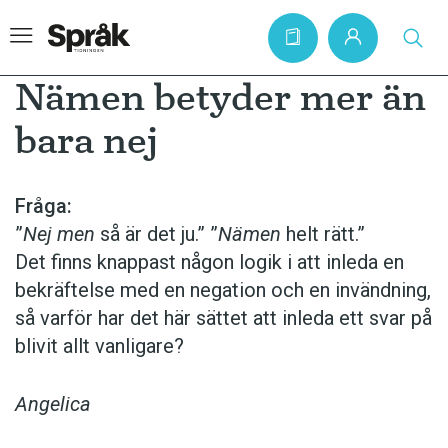
Nämen betyder mer än
bara nej
Hem
Artiklar
Fråga:
”
Nej men
så är det ju.” ”
Nämen
helt rätt.”
Krönikor
Det finns knappast någon logik i att inleda en
Språkfrågor
bekräftelse med en negation och en invändning,
Skrivtips
så varför har det här sättet att inleda ett svar på
blivit allt vanligare?
Bokrecensioner
Kviss
Angelica
Podden