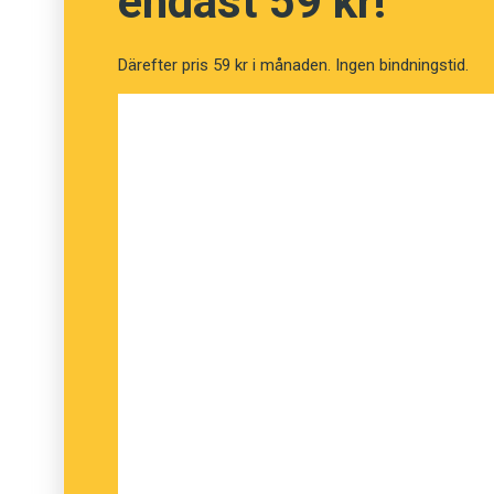
endast 59 kr!
ser vi det kanske som en missuppfattning elle
framtiden utvisa. Både
Svenska Akademiens 
Därefter pris 59 kr i månaden. Ingen bindningstid.
den traditionella betydelsen av ordet, nämlig
misstag’.
Sofia Tingsell, Språkrådet