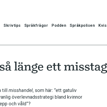
Skrivtips
Språkfrågor
Podden
Språkpolisen
Kvis
så länge ett missta
till
misshandel
, som här: ”ett gatuliv
vanlig överlevnadsstrategi bland kvinnor
repp och våld”?
oner