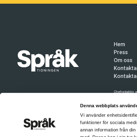
Hem
Press
Om oss
Kontakta
Kontakta
Chefredaktör o
Språktidninge
Denna webbplats använde
Kundtjänst och
Vi använder enhetsidentifie
funktioner för sociala medi
Användning av 
tillåten. Inne
annan information från din