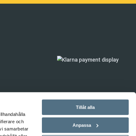
Tillåt alla
illhandahålla
ifierare och
ande) är inte
Anpassa
 vi samarbetar