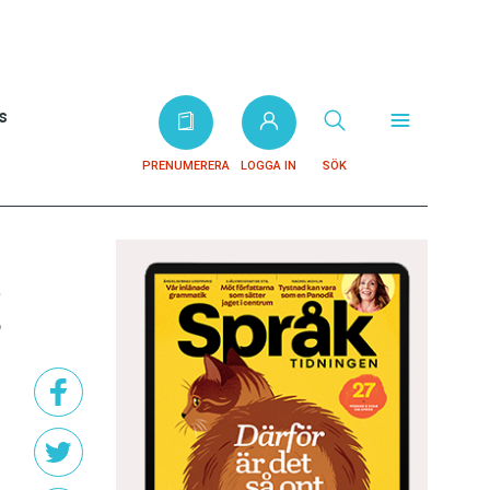
s
PRENUMERERA
LOGGA IN
SÖK
g