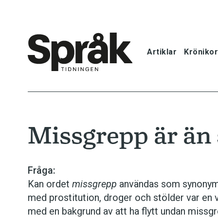
Artiklar
Krönikor
Hem
Artiklar
Missgrepp är än 
Krönikor
Språkfrågor
Fråga:
Kan ordet
missgrepp
användas som synonym 
Skrivtips
med prostitution, droger och stölder var en 
med en bakgrund av att ha flytt undan missg
Bokrecensi