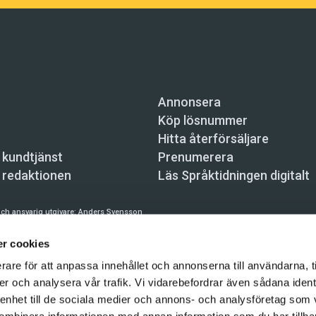
Annonsera
Köp lösnummer
Hitta återförsäljare
 kundtjänst
Prenumerera
 redaktionen
Läs Språktidningen digitalt
ch ansvarig utgivare:
Anders Svensson
n, Skeppsbron 34, 111 30 Stockholm,
info@spraktidningen.se
r cookies
 prenumeration: 08-121 062 34 (vardagar 8–17),
kundtjanst@spraktidningen.se
rare för att anpassa innehållet och annonserna till användarna, t
er och analysera vår trafik. Vi vidarebefordrar även sådana ident
automatiska tjänster och maskinläsbara metoder (robotar, spiders, indexering och likn
hållet på denna webbplats är upphovsrättsligt skyddat.
 enhet till de sociala medier och annons- och analysföretag som