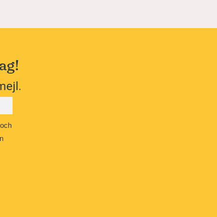
ag!
mejl.
 och
n