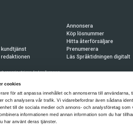
Annonsera
Köp lösnummer
Hitta återförsäljare
 kundtjänst
Prenumerera
 redaktionen
Läs Språktidningen digitalt
ch ansvarig utgivare:
Anders Svensson
n, Skeppsbron 34, 111 30 Stockholm,
info@spraktidningen.se
r cookies
rare för att anpassa innehållet och annonserna till användarna, t
 prenumeration: 08-121 062 34 (vardagar 8–17),
kundtjanst@spraktidningen.se
er och analysera vår trafik. Vi vidarebefordrar även sådana ident
automatiska tjänster och maskinläsbara metoder (robotar, spiders, indexering och likn
 enhet till de sociala medier och annons- och analysföretag som
hållet på denna webbplats är upphovsrättsligt skyddat.
ombinera informationen med annan information som du har tillhand
gen och Vetenskapsmedia i Sverige AB 2026
u har använt deras tjänster.