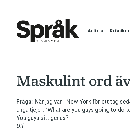
Artiklar
Krönikor
Hem
Artiklar
Maskulint ord äv
Krönikor
Språkfrågor
Fråga:
När jag var i New York för ett tag sed
unga tjejer: ”What are you guys going to do 
Skrivtips
You guys sitt genus?
Ulf
Bokrecensi