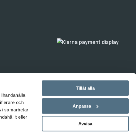
Tillåt alla
illhandahålla
ifierare och
ande) är inte
Anpassa
 vi samarbetar
ahållit eller
Avvisa