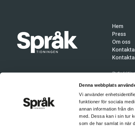
Hem
Press
Om oss
Kontakta
Kontakta
Chefredaktör o
Språktidninge
Denna webbplats använde
Vi använder enhetsidentifie
Kundtjänst och
funktioner för sociala medi
Användning av 
annan information från din
tillåten. Inne
med. Dessa kan i sin tur k
© Språktidnin
som de har samlat in när d