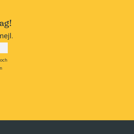
ag!
mejl.
 och
n