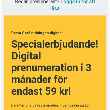
Redan prenumerant?
Logga in för att
Anmäl till språkpolisen
Maria Estling Vannestål
läsa
Föreslå nyord
Annonsera
Prenumerera
Prova Språktidningen digitalt!
Läs Språktidningen digitalt
Specialerbjudande!
Press
Digital
prenumeration i 3
månader för
endast 59 kr!
Därefter pris 59 kr i månaden. Ingen bindningstid.