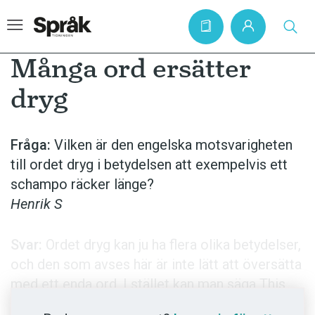
Många ord ersätter
dryg
Hem
Artiklar
Fråga:
Vilken är den engelska motsvarigheten
till ordet dryg i betydelsen att exempelvis ett
Krönikor
schampo räcker länge?
Språkfrågor
Henrik S
Skrivtips
Bokrecensioner
Svar:
Ordet dryg kan ju ha flera olika betydelser,
och den som avses här är inte lätt att översätta
Kviss
med ett enda ord. I stället kan man säga This
Podden
shampoo goes a long way/lasts longer.