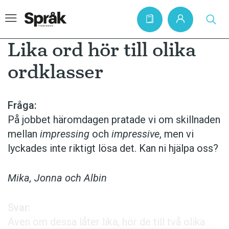
Lika ord hör till olika
ordklasser
Hem
Artiklar
Fråga:
På jobbet häromdagen pratade vi om skillnaden
Krönikor
mellan
impressing
och
impressive
, men vi
Språkfrågor
lyckades inte riktigt lösa det. Kan ni hjälpa oss?
Skrivtips
Bokrecensioner
Mika, Jonna och Albin
Kviss
Svar:
Podden
Även om dessa låter lika, hör de till två olika