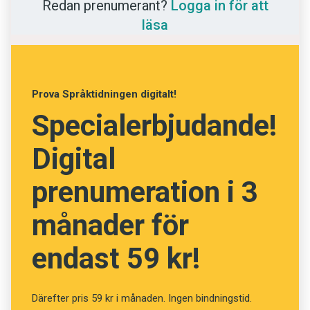
Redan prenumerant?
Logga in för att
Anmäl till språkpolisen
betydelsen ’grind’, kanske en gärdesgårdsgrind.
läsa
Föreslå nyord
Josefin Devine, Institutet för språk och
Annonsera
folkminnen
Prenumerera
Prova Språktidningen digitalt!
Läs Språktidningen digitalt
Specialerbjudande!
Press
Digital
prenumeration i 3
månader för
endast 59 kr!
Därefter pris 59 kr i månaden. Ingen bindningstid.