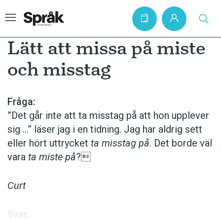
Lätt att missa på miste
och misstag
Hem
Artiklar
Fråga:
”Det går inte att ta misstag på att hon upplever
Krönikor
sig …” läser jag i en tidning. Jag har aldrig sett
Språkfrågor
eller hört uttrycket
ta misstag på
. Det borde väl
Skrivtips
vara
ta miste på
?
Bokrecensioner
Curt
Kviss
Podden
Svar: