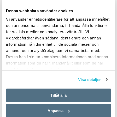
PUBLICERAD 2024-09-14
Denna webbplats använder cookies
Vi använder enhetsidentifierare för att anpassa innehållet
och annonserna till användarna, tillhandahålla funktioner
för sociala medier och analysera vår trafik. Vi
vidarebefordrar även sådana identifierare och annan
information från din enhet till de sociala medier och
annons- och analysföretag som vi samarbetar med.
Dessa kan i sin tur kombinera informationen med annan
information som du har tillhandahållit eller som de har
samlat in när du har använt deras tjänster.
Visa detaljer
Tillåt alla
Anpassa