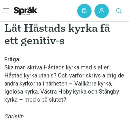
Låt Håstads kyrka få
ett genitiv-s
Hem
Artiklar
Fråga:
Ska man skriva Håstads kyrka med s eller
Krönikor
Håstad kyrka utan s? Och varför skrivs aldrig de
Språkfrågor
andra kyrkorna i närheten – Vallkärra kyrka,
Skrivtips
Igelösa kyrka, Västra Hoby kyrka och Stångby
kyrka – med s på slutet?
Bokrecensioner
Kviss
Christin
Podden