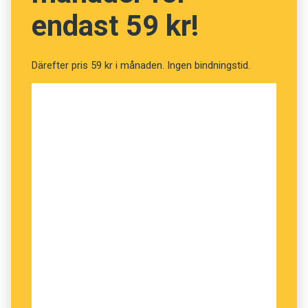
antagligen är fallet i Håstad.
endast 59 kr!
Daniel Solling, Institutet för språk och
Därefter pris 59 kr i månaden. Ingen bindningstid.
folkminnen