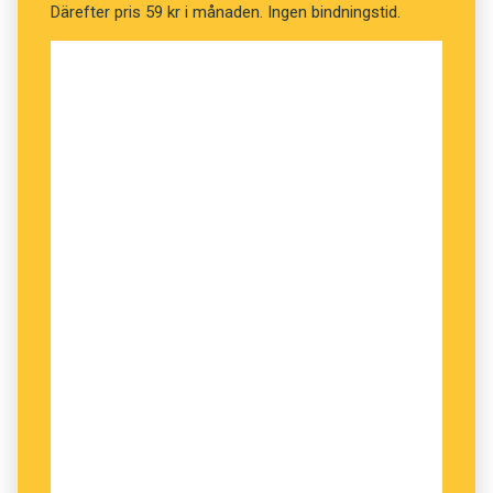
Därefter pris 59 kr i månaden. Ingen bindningstid.
så man ser inte gärna fler undantag som
underminerar de regler som finns.
Ola Karlsson, Språkrådet