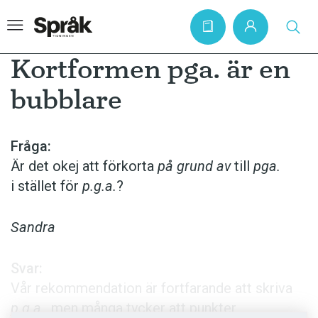
Kortformen pga. är en
bubblare
Hem
Artiklar
Fråga:
Är det okej att förkorta
på grund av
till
pga.
Krönikor
i stället för
p.g.a.
?
Språkfrågor
Skrivtips
Sandra
Bokrecensioner
Svar:
Kviss
Vår rekommendation är fortfarande att skriva
Podden
p.g.a.
, men många tycker att punkter