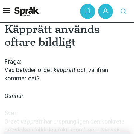
Käpprätt används
oftare bildligt
Hem
Artiklar
Fråga:
Vad betyder ordet
käpprätt
och varifrån
Krönikor
kommer det?
Språkfrågor
Skrivtips
Gunnar
Bokrecensioner
Svar:
Kviss
Ordet
käpprätt
har ursprungligen den konkreta
Podden
betydelsen ’alldeles rakt uppåt’, som
Svensk