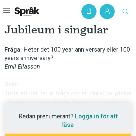
Jubileum i singular
Hem
Fråga:
Heter det 100 year anniversary eller 100
years anniversary?
Artiklar
Emil Eliasson
Krönikor
Språkfrågor
Svar:
Trots att det här är fråga om en plural betydelse
Skrivtips
så använder man singularformen i engelska, och
Bokrecensioner
man lägger också till ett bindestreck mellan
Redan prenumerant?
Logga in för att
Kviss
räkneordet och substantivet. Det heter alltså
läsa
Podden
100-year anniversary,
liksom
two-hour lecture,