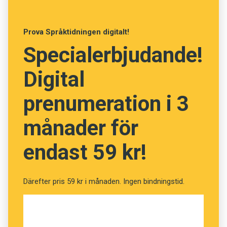
Anmäl till språkpolisen
ten-dollar bill
och
five-year-old child
.
Föreslå nyord
Prova Språktidningen digitalt!
Maria Estling Vannestål
Annonsera
Specialerbjudande!
Prenumerera
Digital
Läs Språktidningen digitalt
prenumeration i 3
Press
månader för
endast 59 kr!
Därefter pris 59 kr i månaden. Ingen bindningstid.