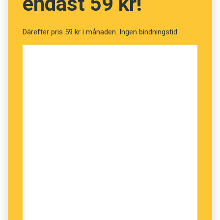
endast 59 kr!
Magnus Levin, Linnéuniversitetet
Därefter pris 59 kr i månaden. Ingen bindningstid.