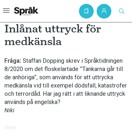
Inlånat uttryck för
medkänsla
Hem
Artiklar
Fråga:
Staffan Dopping skrev i Språktidningen
8/2020 om det floskelartade ”Tankarna går till
Krönikor
de anhöriga”, som används för att uttrycka
Språkfrågor
medkänsla vid till exempel dödsfall, katastrofer
Skrivtips
och terrordåd. Har jag rätt i att liknande uttryck
används på engelska?
Bokrecensioner
Niki
Kviss
Podden
Svar: