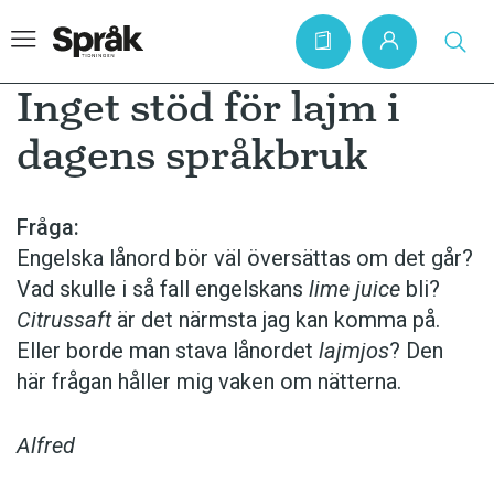
Inget stöd för lajm i
dagens språkbruk
Hem
Artiklar
Fråga:
Engelska lånord bör väl översättas om det går?
Krönikor
Vad skulle i så fall engelskans
lime juice
bli?
Språkfrågor
Citrussaft
är det närmsta jag kan komma på.
Skrivtips
Eller borde man stava lånordet
lajmjos
? Den
här frågan håller mig vaken om nätterna.
Bokrecensioner
Kviss
Alfred
Podden