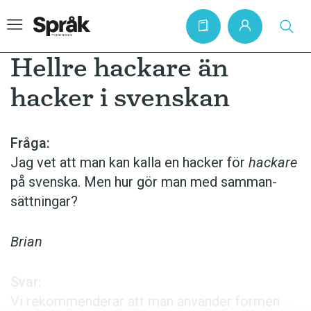
Hellre hackare än
hacker i svenskan
Hem
Artiklar
Fråga:
Jag vet att man kan kalla en hacker för
hackare
Krönikor
på svenska. Men hur gör man med samman­
Språkfrågor
sättningar?
Skrivtips
Bokrecensioner
Brian
Kviss
Svar:
Podden
Vi rekommenderar att man använder formen