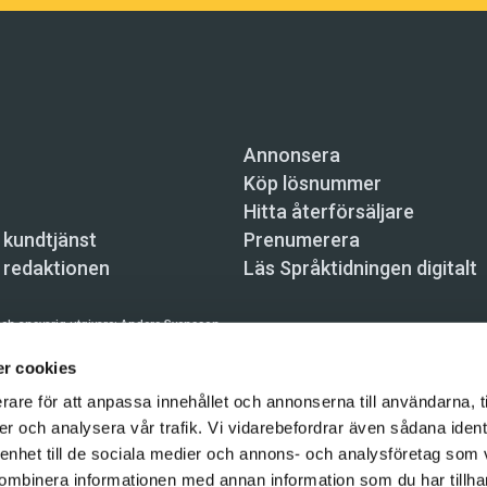
Annonsera
Köp lösnummer
Hitta återförsäljare
 kundtjänst
Prenumerera
 redaktionen
Läs Språktidningen digitalt
ch ansvarig utgivare:
Anders Svensson
n, Skeppsbron 34, 111 30 Stockholm,
info@spraktidningen.se
r cookies
rare för att anpassa innehållet och annonserna till användarna, t
 prenumeration: 08-121 062 34 (vardagar 8–17),
kundtjanst@spraktidningen.se
er och analysera vår trafik. Vi vidarebefordrar även sådana ident
automatiska tjänster och maskinläsbara metoder (robotar, spiders, indexering och likn
 enhet till de sociala medier och annons- och analysföretag som
hållet på denna webbplats är upphovsrättsligt skyddat.
ombinera informationen med annan information som du har tillhand