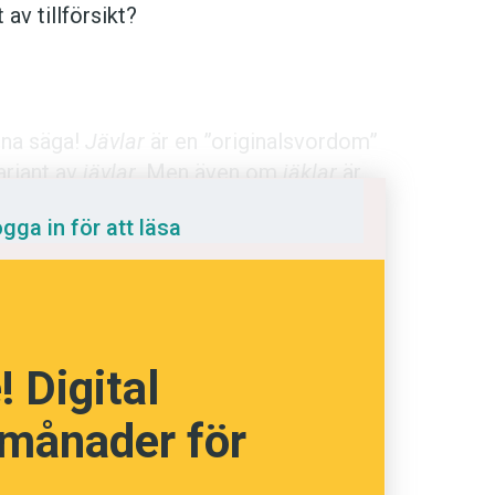
v tillförsikt?
unna säga!
Jävlar
är en ”originalsvordom”
språkpolisen
ariant av
jävlar
. Men även om
jäklar
är
rande en laddning.
rd
gga in för att läsa
a
 Digital
dningen digitalt
 månader för