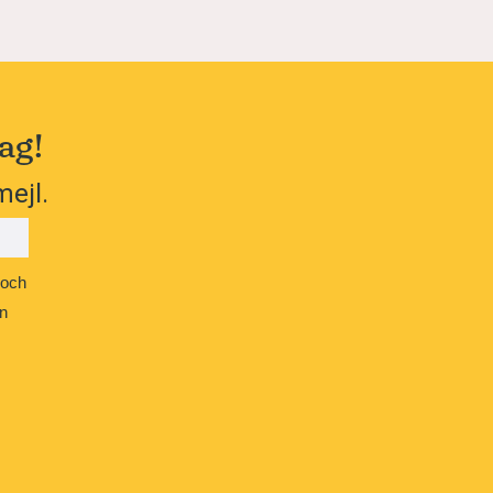
ag!
mejl.
 och
n