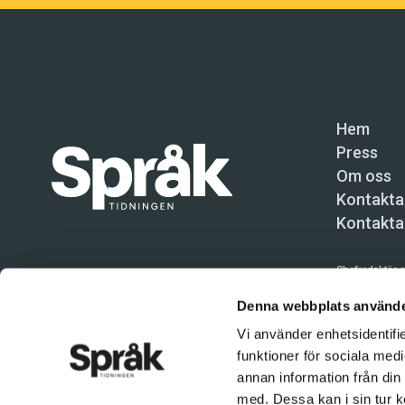
Hem
Press
Om oss
Kontakta
Kontakta
Chefredaktör o
Språktidninge
Denna webbplats använde
Vi använder enhetsidentifie
Kundtjänst och
funktioner för sociala medi
Användning av 
annan information från din
tillåten. Inne
med. Dessa kan i sin tur k