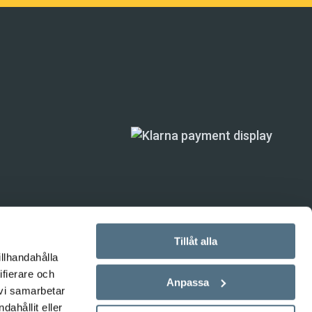
Tillåt alla
illhandahålla
ifierare och
ande) är inte
Anpassa
 vi samarbetar
ahållit eller