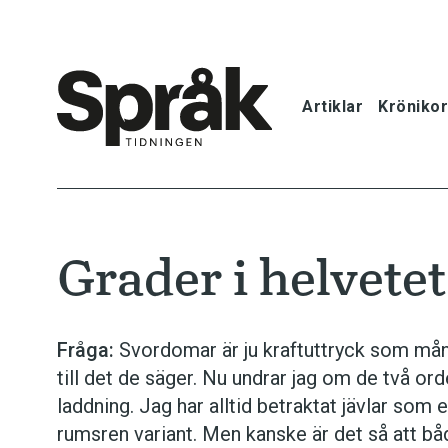
Artiklar
Krönikor
Hem
Artiklar
Grader i helvetet
Krönikor
Språkfrågor
Fråga:
Svordomar är ju kraftuttryck som många
till det de säger. Nu undrar jag om de två orde
Skrivtips
laddning. Jag har alltid betraktat jävlar som
rumsren variant. Men kanske är det så att båd
Bokrecensi