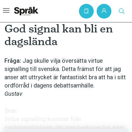
God signal kan bli en
dagslända
Hem
Artiklar
Fråga:
Jag skulle vilja översätta virtue
signalling till svenska. Detta främst för att jag
Krönikor
anser att uttrycket är fantastiskt bra att ha i sitt
Språkfrågor
ordförråd i dagens debattsamhälle.
Skrivtips
Gustav
Bokrecensioner
Svar:
Kviss
Virtue signalling
kommer från
Podden
evolutionsbiologin, där man beskriver hur arter