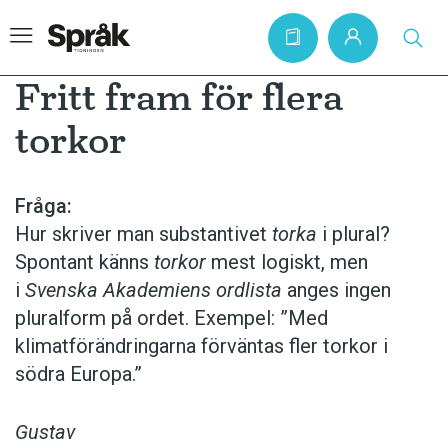
Fritt fram för flera
torkor
Hem
Artiklar
Fråga:
Hur skriver man substantivet
torka
i plural?
Krönikor
Spontant känns
torkor
mest logiskt, men
Språkfrågor
i
Svenska Akademiens ordlista
anges ingen
Skrivtips
pluralform på ordet. Exempel: ”Med
klimatförändringarna förväntas fler torkor i
Bokrecensioner
södra Europa.”
Kviss
Podden
Gustav