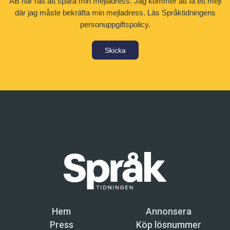
AB har rätt att spara min mejladress. Jag kommer att få ett mejl
där jag måste bekräfta min mejladress.
Läs Språktidningens
personuppgiftspolicy.
Skicka
Hem
Annonsera
Press
Köp lösnummer