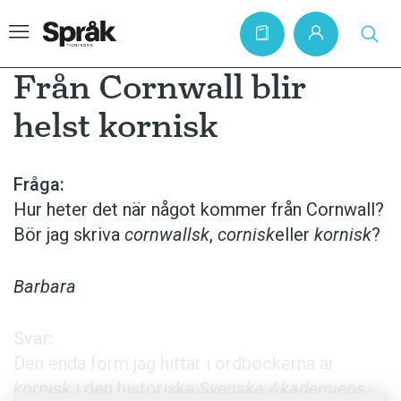
Från Cornwall blir
helst kornisk
Hem
Artiklar
Fråga:
Hur heter det när något kommer från Cornwall?
Krönikor
Bör jag skriva
cornwallsk
,
cornisk
eller
kornisk
?
Språkfrågor
Skrivtips
Barbara
Bokrecensioner
Svar:
Kviss
Den enda form jag hittar i ordböckerna är
Podden
kornisk
i den historiska
Svenska Akademiens