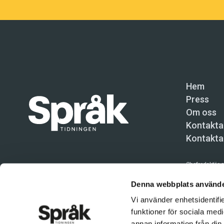
Hem
Press
Om oss
Kontakta
Kontakta
Chefredaktör o
Språktidninge
Denna webbplats använde
Vi använder enhetsidentifie
Kundtjänst och
funktioner för sociala medi
Användning av 
annan information från din