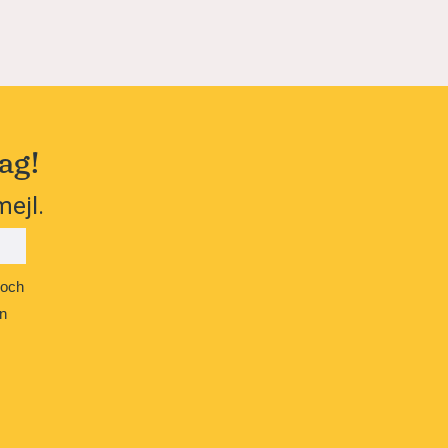
ag!
mejl.
 och
n