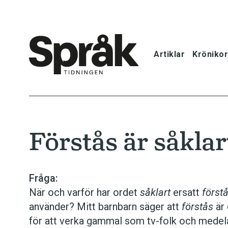
Artiklar
Krönikor
Hem
Artiklar
Förstås är såklar
Krönikor
Språkfrågor
Fråga:
När och varför har ordet
såklart
ersatt
först
Skrivtips
använder? Mitt barnbarn säger att
förstås
är 
för att verka gammal som tv-folk och medelå
Bokrecensi