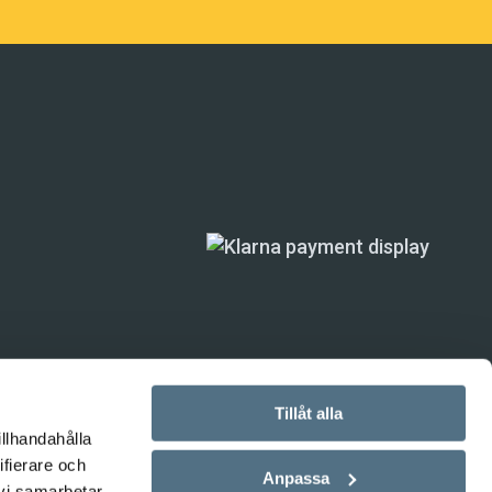
Tillåt alla
illhandahålla
ifierare och
ande) är inte
Anpassa
 vi samarbetar