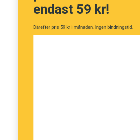
endast 59 kr!
Linnea Hanell, Språkrådet
Därefter pris 59 kr i månaden. Ingen bindningstid.