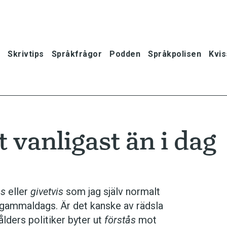
Skrivtips
Språkfrågor
Podden
Språkpolisen
Kvis
t vanligast än i dag
ås
eller
givetvis
som jag själv normalt
gammaldags. Är det kanske av rädsla
lders politiker byter ut
förstås
mot
oner