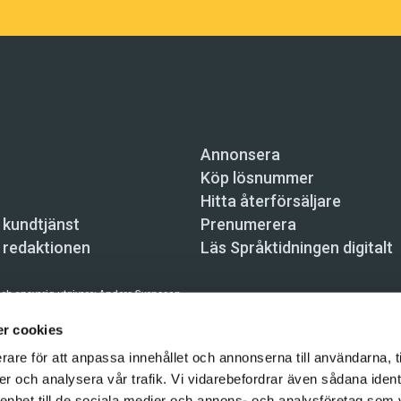
Annonsera
Köp lösnummer
Hitta återförsäljare
 kundtjänst
Prenumerera
 redaktionen
Läs Språktidningen digitalt
ch ansvarig utgivare:
Anders Svensson
n, Skeppsbron 34, 111 30 Stockholm,
info@spraktidningen.se
r cookies
rare för att anpassa innehållet och annonserna till användarna, t
 prenumeration: 08-121 062 34 (vardagar 8–17),
kundtjanst@spraktidningen.se
er och analysera vår trafik. Vi vidarebefordrar även sådana ident
automatiska tjänster och maskinläsbara metoder (robotar, spiders, indexering och likn
 enhet till de sociala medier och annons- och analysföretag som