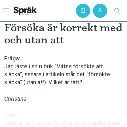
Försöka är korrekt med
och utan att
Hem
Artiklar
Fråga:
Jag läste i en rubrik ”Vittne försökte att
Krönikor
släcka”, senare i artikeln står det ”försökte
Språkfrågor
släcka” (utan
att
). Vilket är rätt?
Skrivtips
Bokrecensioner
Christina
Kviss
Svar:
Podden
Båda är rätt; verbet
försöka
kan användas både