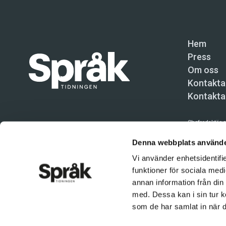
Hem
Press
Om oss
Kontakta
Kontakta
Chefredaktör o
Språktidninge
Denna webbplats använde
Vi använder enhetsidentifie
Kundtjänst och
funktioner för sociala medi
Användning av 
annan information från din
tillåten. Inne
med. Dessa kan i sin tur k
© Språktidnin
som de har samlat in när d