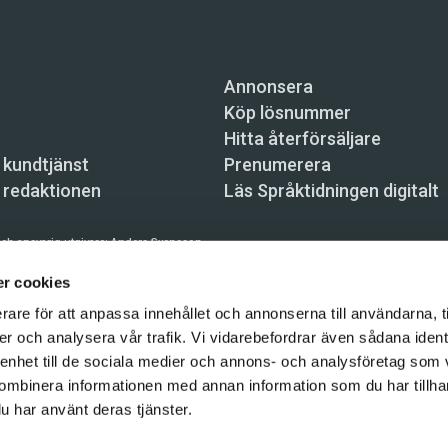
Annonsera
Köp lösnummer
Hitta återförsäljare
 kundtjänst
Prenumerera
 redaktionen
Läs Språktidningen digitalt
ch ansvarig utgivare:
Anders Svensson
n, Skeppsbron 34, 111 30 Stockholm,
info@spraktidningen.se
r cookies
rare för att anpassa innehållet och annonserna till användarna, t
 prenumeration: 08-121 062 34 (vardagar 8–17),
kundtjanst@spraktidningen.se
er och analysera vår trafik. Vi vidarebefordrar även sådana ident
automatiska tjänster och maskinläsbara metoder (robotar, spiders, indexering och likn
 enhet till de sociala medier och annons- och analysföretag som
hållet på denna webbplats är upphovsrättsligt skyddat.
ombinera informationen med annan information som du har tillhand
gen och Vetenskapsmedia i Sverige AB 2026
u har använt deras tjänster.