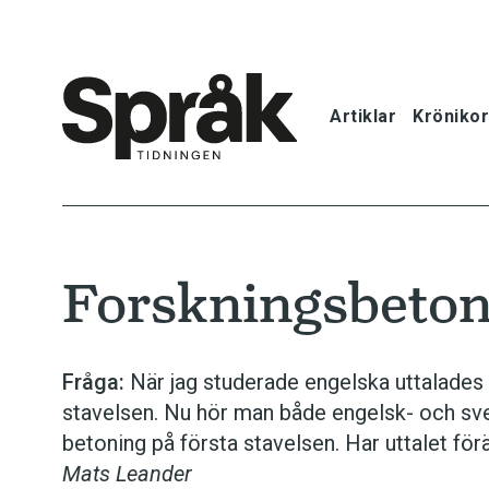
Artiklar
Krönikor
Hem
Artiklar
Forskningsbeton
Krönikor
Språkfrågor
Fråga:
När jag studerade engelska uttalades
stavelsen. Nu hör man både engelsk- och sve
Skrivtips
betoning på första stavelsen. Har uttalet för
Mats Leander
Bokrecensi