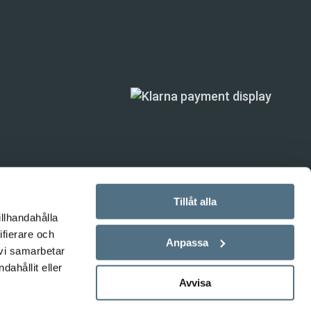
Tillåt alla
illhandahålla
ifierare och
ande) är inte
Anpassa
 vi samarbetar
ahållit eller
Avvisa