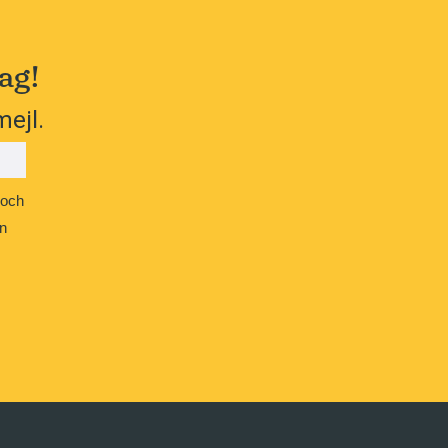
ag!
mejl.
 och
n