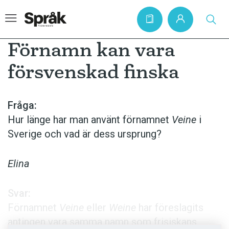
Förnamn kan vara
försvenskad finska
Hem
Artiklar
Fråga:
Hur länge har man använt förnamnet
Veine
i
Krönikor
Sverige och vad är dess ursprung?
Språkfrågor
Skrivtips
Elina
Bokrecensioner
Svar:
Kviss
Förnamnet
Veine
eller
Weine
har föreslagits
Podden
antingen vara samma namn som frisiskans