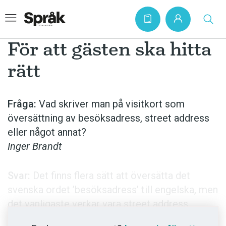
För att gästen ska hitta
rätt
Hem
Artiklar
Fråga:
Vad skriver man på visitkort som
översättning av besöksadress, street address
Krönikor
eller något annat?
Språkfrågor
Inger Brandt
Skrivtips
Bokrecensioner
Svar:
Det finns flera sätt att översätta det
svenska ordet ’besöksadress’ till engelska, men
Kviss
det vanligaste verkar vara street address.
Podden
Därutöver används även visiting address och