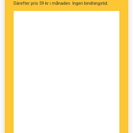
Därefter pris 59 kr i månaden. Ingen bindningstid.
Ingrid Olsson, Språkrådet