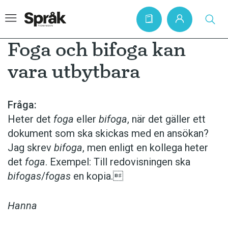
Foga och bifoga kan
vara utbytbara
Hem
Artiklar
Fråga:
Heter det
foga
eller
bifoga
, när det gäller ett
Krönikor
dokument som ska skickas med en ansökan?
Språkfrågor
Jag skrev
bifoga
, men enligt en kollega heter
Skrivtips
det
foga
. Exempel: Till redovisningen ska
bifogas
/
fogas
en kopia.
Bokrecensioner
Kviss
Hanna
Podden