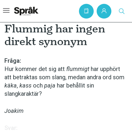
Flummig har ingen
direkt synonym
Hem
Artiklar
Fråga:
Hur kommer det sig att
flummigt
har upphört
Krönikor
att betraktas som slang, medan andra ord som
Språkfrågor
käka
,
kass
och
paja
har behållit sin
Skrivtips
slangkaraktär?
Bokrecensioner
Joakim
Kviss
Podden
Svar: