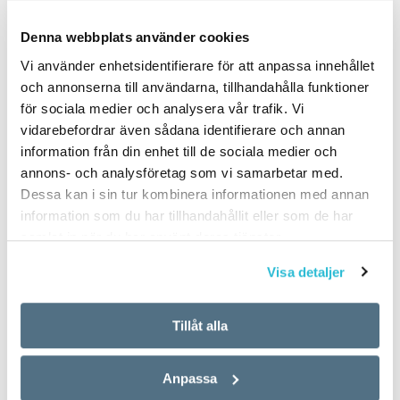
PUBLICERAD 2023-07-04
Denna webbplats använder cookies
Vi använder enhetsidentifierare för att anpassa innehållet
och annonserna till användarna, tillhandahålla funktioner
för sociala medier och analysera vår trafik. Vi
vidarebefordrar även sådana identifierare och annan
information från din enhet till de sociala medier och
annons- och analysföretag som vi samarbetar med.
Dessa kan i sin tur kombinera informationen med annan
information som du har tillhandahållit eller som de har
samlat in när du har använt deras tjänster.
Visa detaljer
Tillåt alla
Anpassa