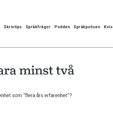
Skrivtips
Språkfrågor
Podden
Språkpolisen
Kvis
vara minst två
enhet som ”flera års erfarenhet”?
oner