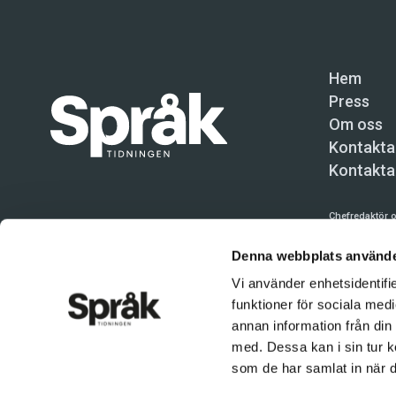
Hem
Press
Om oss
Kontakta
Kontakta
Chefredaktör o
Språktidninge
Denna webbplats använde
Kundtjänst och
Vi använder enhetsidentifie
funktioner för sociala medi
Användning av 
tillåten. Inne
annan information från din
med. Dessa kan i sin tur k
© Språktidnin
som de har samlat in när d