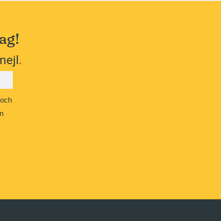
ag!
mejl.
 och
n