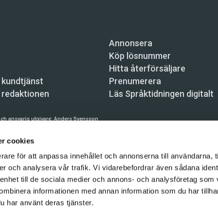
Annonsera
Köp lösnummer
Hitta återförsäljare
 kundtjänst
Prenumerera
 redaktionen
Läs Språktidningen digitalt
ch ansvarig utgivare:
Anders Svensson
n, Skeppsbron 34, 111 30 Stockholm,
info@spraktidningen.se
r cookies
 prenumeration: 08-121 062 34 (vardagar 8–17),
kundtjanst@spraktidningen.se
rare för att anpassa innehållet och annonserna till användarna, t
er och analysera vår trafik. Vi vidarebefordrar även sådana ident
automatiska tjänster och maskinläsbara metoder (robotar, spiders, indexering och likn
hållet på denna webbplats är upphovsrättsligt skyddat.
 enhet till de sociala medier och annons- och analysföretag som
ombinera informationen med annan information som du har tillhand
gen och Vetenskapsmedia i Sverige AB 2026
u har använt deras tjänster.