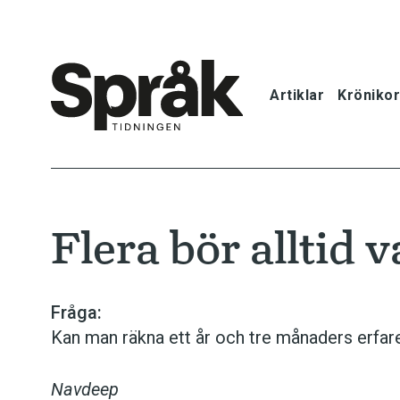
Artiklar
Krönikor
Hem
Artiklar
Flera bör alltid 
Krönikor
Språkfrågor
Fråga:
Kan man räkna ett år och tre månaders erfar
Skrivtips
Navdeep
Bokrecensi