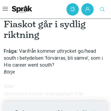
Fiaskot går i sydlig
riktning
Hem
Artiklar
Fråga:
Varifrån kommer uttrycket go/head
south i betydelsen ’förvärras, bli sämre’, som i
Krönikor
His career went south?
Språkfrågor
Börje
Skrivtips
Bokrecensioner
Svar:
Uttrycket kommer ursprungligen från
Kviss
aktiemarknaden och är belagt sedan 1920-talet.
Podden
Man använder ofta olika metaforer som