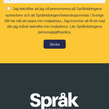
Jag bekräftar att jag vill prenumerera på Språktidningens
nyhetsbrev och att Språktidningen/Vetenskapsmedia i Sverige
AB har rätt att spara min mejladress. Jag kommer att få ett mejl
där jag måste bekräfta min mejladress.
Läs Språktidningens
personuppgiftspolicy.
Skicka