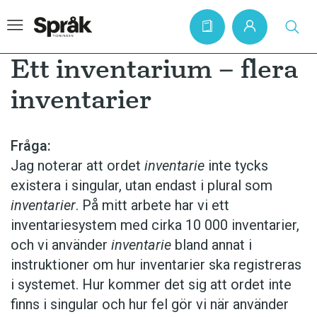
Ett inventarium – flera
inventarier
Hem
Artiklar
Fråga:
Jag noterar att ordet
inventarie
inte tycks
Krönikor
existera i singular, utan endast i plural som
Språkfrågor
inventarier
. På mitt arbete har vi ett
Skrivtips
inventariesystem med cirka 10 000 inventarier,
och vi använder
inventarie
bland annat i
Bokrecensioner
instruktioner om hur inventarier ska registreras
Kviss
i systemet. Hur kommer det sig att ordet inte
Podden
finns i singular och hur fel gör vi när använder