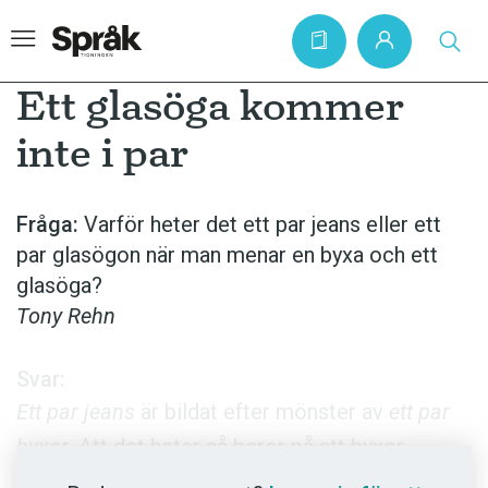
Ett glasöga kommer
inte i par
Hem
Artiklar
Fråga:
Varför heter det ett par jeans eller ett
par glasögon när man menar en byxa och ett
Krönikor
glasöga?
Språkfrågor
Tony Rehn
Skrivtips
Bokrecensioner
Svar:
Ett par jeans
är bildat efter mönster av
ett par
Kviss
byxor
. Att det heter så beror på att byxor
Podden
ursprungligen har bestått av två strumpliknande