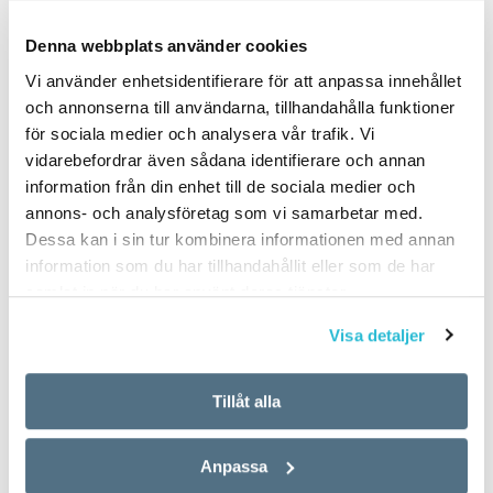
PUBLICERAD 2022-12-15
Denna webbplats använder cookies
Vi använder enhetsidentifierare för att anpassa innehållet
och annonserna till användarna, tillhandahålla funktioner
för sociala medier och analysera vår trafik. Vi
vidarebefordrar även sådana identifierare och annan
information från din enhet till de sociala medier och
annons- och analysföretag som vi samarbetar med.
Dessa kan i sin tur kombinera informationen med annan
information som du har tillhandahållit eller som de har
samlat in när du har använt deras tjänster.
Visa detaljer
Tillåt alla
Anpassa