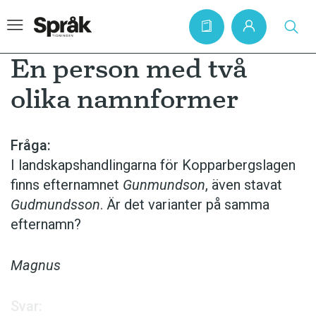
En person med två
olika namnformer
Hem
Artiklar
Fråga:
I landskapshandlingarna för Kopparbergslagen
Krönikor
finns efternamnet
Gunmundson
, även stavat
Språkfrågor
Gudmundsson
. Är det varianter på samma
Skrivtips
efternamn?
Bokrecensioner
Magnus
Kviss
Podden
Svar: