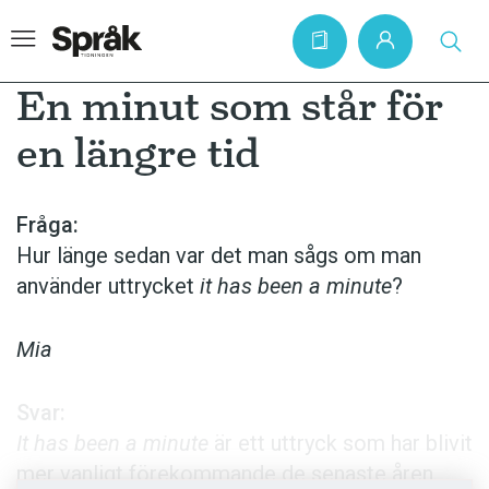
En minut som står för
en längre tid
Hem
Artiklar
Fråga:
Hur länge sedan var det man sågs om man
Krönikor
använder uttrycket
it has been a minute
?
Språkfrågor
Skrivtips
Mia
Bokrecensioner
Svar:
Kviss
It has been a minute
är ett uttryck som har blivit
Podden
mer vanligt förekommande de senaste åren.