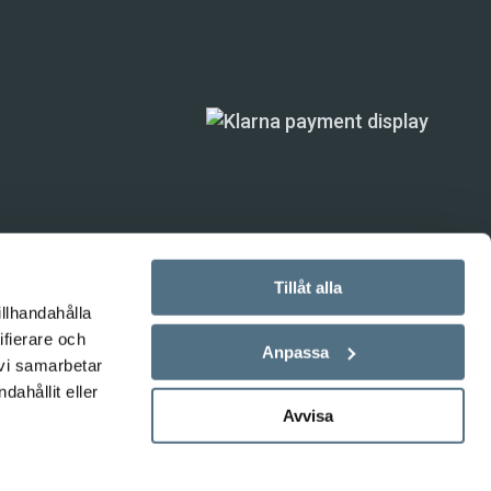
Tillåt alla
illhandahålla
ifierare och
ande) är inte
Anpassa
 vi samarbetar
ahållit eller
Avvisa