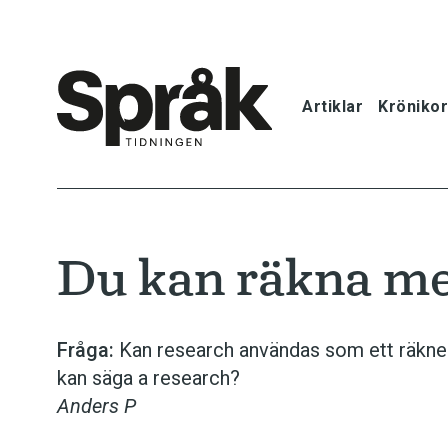
Artiklar
Krönikor
Hem
Artiklar
Du kan räkna me
Krönikor
Språkfrågor
Fråga:
Kan research användas som ett räkneb
kan säga a research?
Skrivtips
Anders P
Bokrecensi