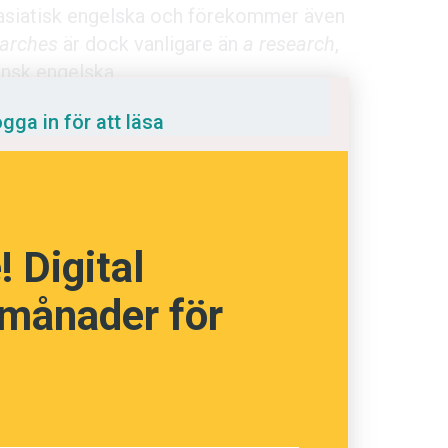
i asiatisk engelska och förekommer även
earches
är dock vanligare än
a research
,
ansk engelska.
gga in för att läsa
språkpolisen
rd
 Digital
 månader för
a
dningen digitalt