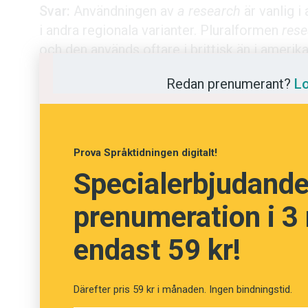
Svar:
Användningen av
a research
är vanlig 
Kviss
i andra regionala varianter. Pluralformen
res
och den används oftare i brittisk än i amerik
Podden
Maria Estling Vannestål
Redan prenumerant?
Lo
Anmäl till 
Föreslå nyo
Prova Språktidningen digitalt!
Specialerbjudande!
Annonsera
prenumeration i 3
Prenumerer
endast 59 kr!
Läs Språkti
Press
Därefter pris 59 kr i månaden. Ingen bindningstid.