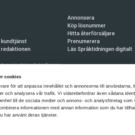
Annonsera
Köp lösnummer
Hitta återförsäljare
 kundtjänst
Prenumerera
 redaktionen
Läs Språktidningen digitalt
ch ansvarig utgivare:
Anders Svensson
n, Skeppsbron 34, 111 30 Stockholm,
info@spraktidningen.se
r cookies
rare för att anpassa innehållet och annonserna till användarna, t
 prenumeration: 08-121 062 34 (vardagar 8–17),
kundtjanst@spraktidningen.se
er och analysera vår trafik. Vi vidarebefordrar även sådana ident
automatiska tjänster och maskinläsbara metoder (robotar, spiders, indexering och likn
 enhet till de sociala medier och annons- och analysföretag som
hållet på denna webbplats är upphovsrättsligt skyddat.
ombinera informationen med annan information som du har tillhand
gen och Vetenskapsmedia i Sverige AB 2026
u har använt deras tjänster.