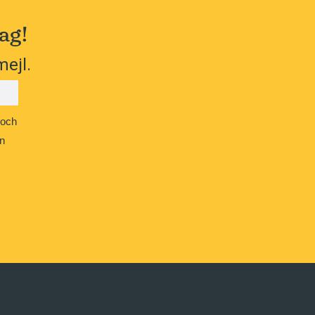
ag!
mejl.
 och
n