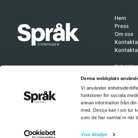
Hem
Press
Om oss
Kontakta
Kontakta
Chefredaktör o
Språktidninge
Denna webbplats använde
Vi använder enhetsidentifie
Kundtjänst och
funktioner för sociala medi
Användning av 
annan information från din
tillåten. Inne
med. Dessa kan i sin tur k
© Språktidnin
som de har samlat in när d
Visa detaljer