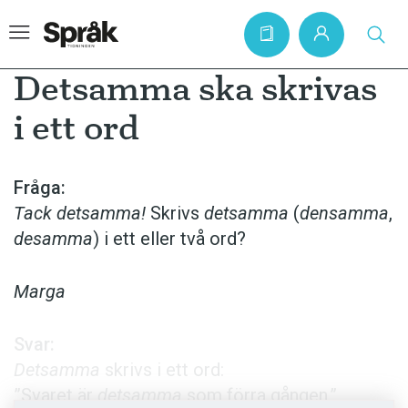
Detsamma ska skrivas
i ett ord
Hem
Artiklar
Fråga:
Tack detsamma!
Skrivs
detsamma
(
densamma
,
Krönikor
desamma
) i ett eller två ord?
Språkfrågor
Skrivtips
Marga
Bokrecensioner
Svar:
Kviss
Detsamma
skrivs i ett ord:
Podden
”Svaret är
detsamma
som förra gången.”