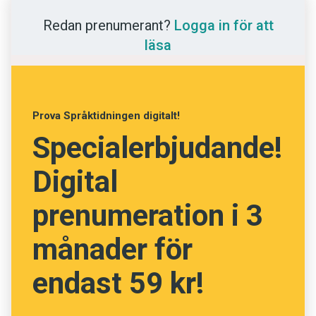
Anmäl till språkpolisen
”Tack
detsamma
!”
Redan prenumerant?
Logga in för att
”Det gör
detsamma
.”
Föreslå nyord
läsa
Detsamma gäller för
­densamma
och
desamma
:
Annonsera
”Frågan är ofta
densamma
.”
Prenumerera
”Problemen är
desamma
i många
organisationer.”
Läs Språktidningen digitalt
Prova Språktidningen digitalt!
Press
Specialerbjudande!
Ingrid Olsson, Språkrådet
Digital
prenumeration i 3
månader för
endast 59 kr!