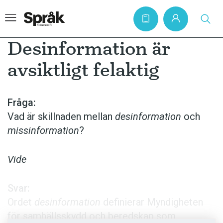
Desinformation är
avsiktligt felaktig
Hem
Artiklar
Fråga:
Vad är skillnaden mellan
desinformation
och
Krönikor
missinformation
?
Språkfrågor
Skrivtips
Vide
Bokrecensioner
Svar:
Kviss
Ordet
desinformation
definierar Myndig­heten
Podden
för samhällsskydd och beredskap som